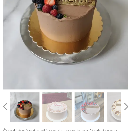
Čokoládová nebo bílá cedulka se jménem. Vzhled podle