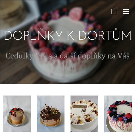
DOPLŇKY K DORTŮM
Cedulky, čísla a další doplňky na Váš
dort