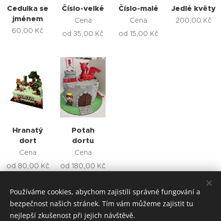
Cedulka se
Číslo-velké
Číslo-malé
Jedlé květy
jménem
Cena
Cena
200,00
Kč
60,00
Kč
od
35,00
Kč
od
15,00
Kč
Hranatý
Potah
dort
dortu
Cena
Cena
od
80,00
Kč
od
180,00
Kč
Používáme cookies, abychom zajistili správné fungování a
bezpečnost našich stránek. Tím vám můžeme zajistit tu
nejlepší zkušenost při jejich návštěvě.
KACHNA DORTUJE-ZAKÁZKOVÁ VÝROBA DORTŮ V BRNĚ A