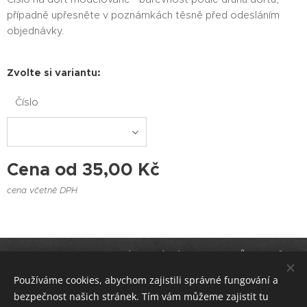
případně upřesněte v poznámkách těsně před odesláním
objednávky.
Zvolte si variantu:
Číslo
Cena od
35,00
Kč
cena včetně DPH
KACHNA DORTUJE-ZAKÁZKOVÁ VÝROBA DORTŮ V BRNĚ A
KAVÁRNA KACHNA CAFÉ
Používáme cookies, abychom zajistili správné fungování a
bezpečnost našich stránek. Tím vám můžeme zajistit tu
Cookies