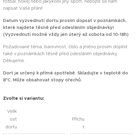
fotbal, hokej nebo jakýkoliv jiný sport, nebojte se nám
napsat Vaše přání!
Datum vyzvednutí dortu prosím dopsat v poznámkách,
které najdete těsně před odesláním objednávky!
(Vyzvednutí možné vždy jen úterý až sobota od 10-18h)
Požadované téma, barevnost, číslo a jméno prosím doplnit
také v poznámkách těsně před odesláním objednávky.
Děkujeme.
Dort je určený k přímé spotřebě. Skladujte v teplotě do
8°C. Může obsahovat stopy ořechů.
Zvolte si variantu:
Velik
ost
Příchu
dortu
ť