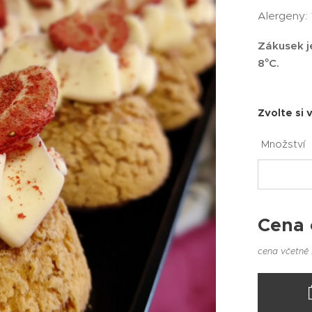
Alergeny: 
Zákusek j
8°C.
Zvolte si 
Množství
Cena
cena včetně