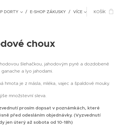
OP DORTY
E-SHOP ZÁKUSKY
VÍCE
KOŠÍK
dové choux
ahodovou šlehačkou, jahodovým pyré a dozdobené
u ganache a lyo jahodami.
á hmota je z másla, mléka, vajec a špaldové mouky.
ýše množstevní sleva.
vednutí prosím dopsat v poznámkách, které
ěsně před odesláním objednávky. (Vyzvednutí
y jen úterý až sobota od 10-18h)