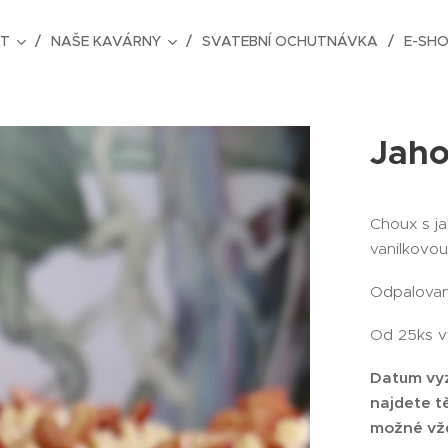
AT
NAŠE KAVÁRNY
SVATEBNÍ OCHUTNÁVKA
E-SH
Jaho
Choux s j
vanilkovo
Odpalovan
Od 25ks v
Datum vyz
najdete t
možné vžd