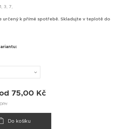
1, 3, 7,
e určený k přímé spotřebě. Skladujte v teplotě do
variantu:
 od
75,00
Kč
 DPH
Do košíku