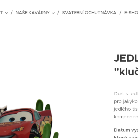
AT
NAŠE KAVÁRNY
SVATEBNÍ OCHUTNÁVKA
E-SH
JED
"kluč
Dort s jed
pro jakýko
jedlého t
komponen
Datum vyz
které naj