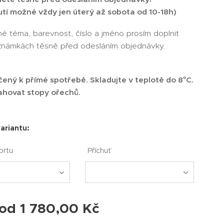
tí možné vždy jen úterý až sobota od 10-18h)
é téma, barevnost, číslo a jméno prosím doplnit
známkách těsně před odesláním objednávky.
.
čený k přímé spotřebě. Skladujte v teplotě do 8°C.
hovat stopy ořechů.
variantu:
ortu
Příchuť
 od
1 780,00
Kč