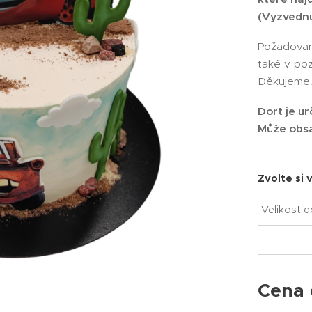
(Vyzvednu
Požadovan
také v po
Děkujeme
Dort je ur
Může obsa
Zvolte si 
Velikost d
Cena