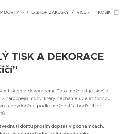
OP DORTY
E-SHOP ZÁKUSKY
VÍCE
KOŠÍK
LÝ TISK A DEKORACE
ičí"
lým tiskem a dekoracemi. Tato možnost je skvělá
liv náročnější motiv, který necháme udělat formou
isku a dozdobíme podle možností a hodících se
tů.
vednutí dortu prosím dopsat v poznámkách,
dete těsně před odesláním objednávky!