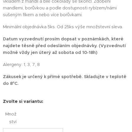
vkladem z mandlí a bílé čokolády se skořicí. Zdobení
mandlemi, borůvkou a podle dostupnosti rybízem/námi
sušeným fíkem a nebo více borůvkami.
Minimální objednávka 5ks. Od 25ks výše množstevní sleva.
Datum vyzvednutí prosím dopsat v poznámkách, které
najdete těsně před odesláním objednávky. (Vyzvednutí
možné vždy jen úterý až sobota od 10-18h)
Alergeny: 1, 3, 7, 8
Zákusek je určený k přímé spotřebě. Skladujte v teplotě
do 8°C.
Zvolte si variantu:
Množ
ství