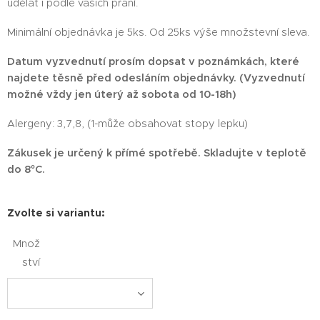
udělat i podle vašich přání.
Minimální objednávka je 5ks. Od 25ks výše množstevní sleva.
Datum vyzvednutí prosím dopsat v poznámkách, které
najdete těsně před odesláním objednávky. (Vyzvednutí
možné vždy jen úterý až sobota od 10-18h)
Alergeny: 3,7,8, (1-může obsahovat stopy lepku)
Zákusek je určený k přímé spotřebě. Skladujte v teplotě
do 8°C.
Zvolte si variantu:
Množ
ství