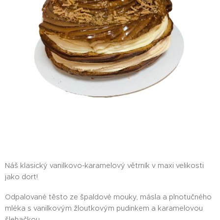
Náš klasický vanilkovo-karamelový větrník v maxi velikosti
jako dort!
Odpalované těsto ze špaldové mouky, másla a plnotučného
mléka s vanilkovým žloutkovým pudinkem a karamelovou
šlehačkou.