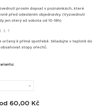
vednutí prosím dopsat v poznámkách, které
ěsně před odesláním objednávky. (Vyzvednutí
y jen úterý až sobota od 10-18h)
, 3, 7
e určený k přímé spotřebě. Skladujte v teplotě do
 obsahovat stopy ořechů.
variantu:
 od
60,00
Kč