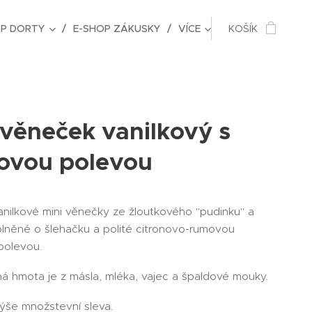
OP DORTY
E-SHOP ZÁKUSKY
VÍCE
KOŠÍK
 věneček vanilkový s
ovou polevou
anilkové mini věnečky ze žloutkového "pudinku" a
plněné o šlehačku a polité citronovo-rumovou
polevou.
á hmota je z másla, mléka, vajec a špaldové mouky.
ýše množstevní sleva.