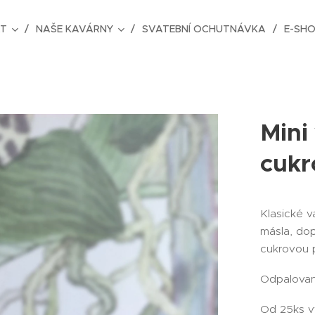
AT
NAŠE KAVÁRNY
SVATEBNÍ OCHUTNÁVKA
E-SH
Mini
cukr
Klasické v
másla, do
cukrovou 
Odpalovan
Od 25ks v