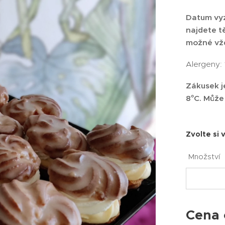
Datum vyz
najdete t
možné vžd
Alergeny: 1
Zákusek j
8°C. Může
Zvolte si 
Množství
Cena