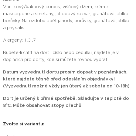
Vanilkový/kakaový korpus, višňový džem, krém z
mascarpone a smetany, jahodový rozvar, granátové jablko,
borůvky. Na ozdobu opět jahody, borůvky, granátové jablko
a physalis.
Alergeny: 1 ,3 ,7
Budete-li chtít na dort i číslo nebo cedulku, najdete je v
doplňcích pro dorty, kde si můžete rovnou vybrat.
Datum vyzvednutí dortu prosím dopsat v poznámkách,
které najdete těsně před odesláním objednávky!
(Vyzvednutí možné vždy jen úterý až sobota od 10-18h)
Dort je určený k přímé spotřebě. Skladujte v teplotě do
8°C. Může obsahovat stopy ořechů.
Zvolte si variantu: