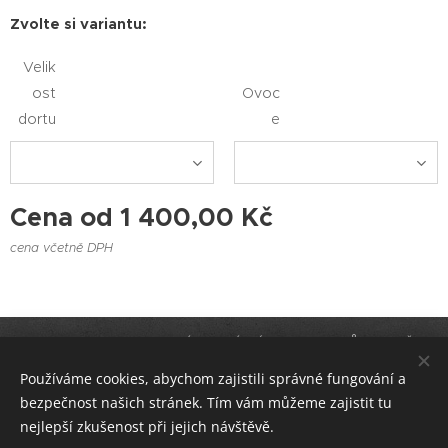
Zvolte si variantu:
Velik
ost
Ovoc
dortu
e
Cena od
1 400,00
Kč
cena včetně DPH
KACHNA DORTUJE-ZAKÁZKOVÁ VÝROBA DORTŮ V BRNĚ A
KAVÁRNA KACHNA CAFÉ
Používáme cookies, abychom zajistili správné fungování a
bezpečnost našich stránek. Tím vám můžeme zajistit tu
Cookies
nejlepší zkušenost při jejich návštěvě.