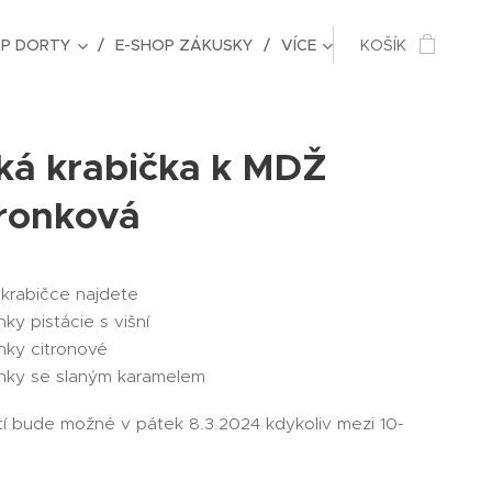
OP DORTY
E-SHOP ZÁKUSKY
VÍCE
KOŠÍK
ká krabička k MDŽ
ronková
 krabičce najdete
ky pistácie s višní
nky citronové
nky se slaným karamelem
í bude možné v pátek 8.3.2024 kdykoliv mezi 10-