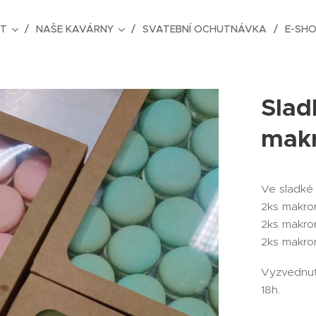
AT
NAŠE KAVÁRNY
SVATEBNÍ OCHUTNÁVKA
E-SH
Slad
mak
Ve sladké
2ks makron
2ks makro
2ks makro
Vyzvednut
18h.